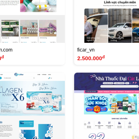
m.com
ficar_vn
đ
đ
0
2.500.000