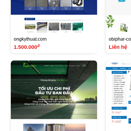
ongkythuat.com
obiphar-c
đ
1.500.000
Liên hệ