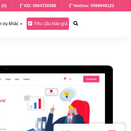
 (0)
KD: 0904720388
Hotline: 0989949123
h vụ khác
Yêu cầu báo giá