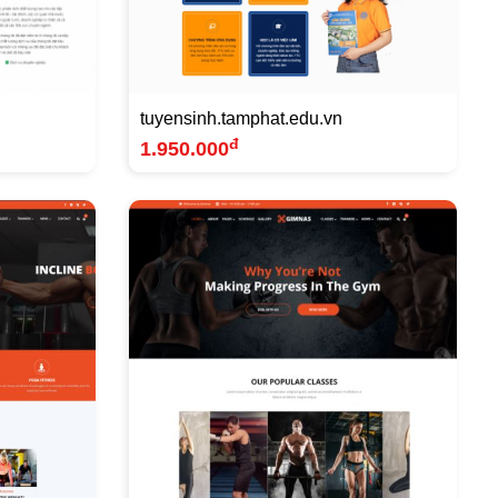
tuyensinh.tamphat.edu.vn
đ
1.950.000