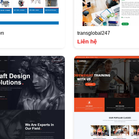
vn
transglobal247
Liên hệ