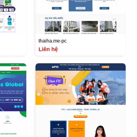
thaiha.me-pc
Liên hệ