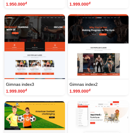
đ
đ
1.950.000
1.999.000
Gimnas index3
Gimnas index2
đ
đ
1.999.000
1.999.000