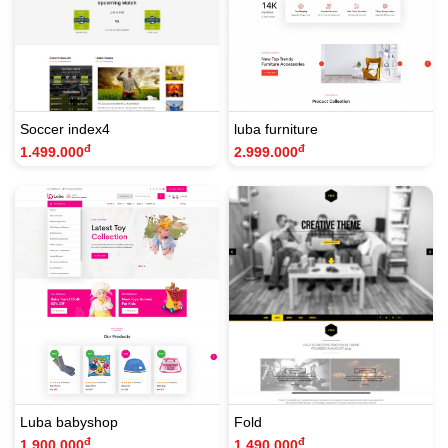
Soccer index4
luba furniture
đ
đ
1.499.000
2.999.000
Luba babyshop
Fold
đ
đ
1.900.000
1.490.000