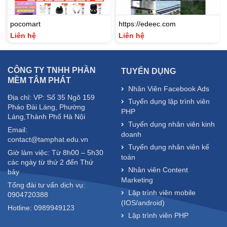
pocomart
https://edeec.com
Liên hệ
Liên hệ
CÔNG TY TNHH PHẦN
TUYỂN DỤNG
MỀM TÂM PHÁT
Nhân Viên Facebook Ads
Địa chỉ: VP: Số 35 Ngõ 159
Tuyển dụng lập trình viên
Pháo Đài Láng, Phường
PHP
Láng,Thành Phố Hà Nội
Tuyển dụng nhân viên kinh
Email:
doanh
contact@tamphat.edu.vn
Tuyển dụng nhân viên kế
Giờ làm việc: Từ 8h00 – 5h30
toán
các ngày từ thứ 2 đến Thứ
Nhân viên Content
bảy
Marketing
Tổng đài tư vấn dịch vụ:
Lập trình viên mobile
0904720388
(IOS/android)
Hotline: 0989949123
Lập trình viên PHP