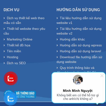
DỊCH VỤ
HƯỚNG DẪN SỬ DỤNG
Dịch vụ thiết kế web theo
Tài liệu hướng dẫn sử dụng
mẫu có sẵn
website v1
Thiết kế website theo yêu
Tài liệu hướng dẫn sử dụng
cầu
website v2
Marketing Online
Hướng dẫn khác
Thiết kế đồ họa
Hướng dẫn sử dụng wpress
Tên miền
Hướng dẫn sử dụng laravel
Hosting
Download file hướng dẫn sử
dụng website
Dịch vụ SEO
Quy trình thông báo và
đăng ký website với Bộ Công
Thương
Minh Minh Nguyệt
Không biết em có thể hỗ trợ gì
cho anh/chị không ạ?