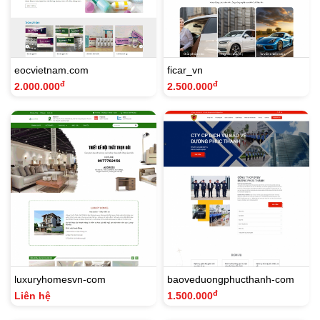
eocvietnam.com
ficar_vn
đ
đ
2.000.000
2.500.000
luxuryhomesvn-com
baoveduongphucthanh-com
đ
Liên hệ
1.500.000