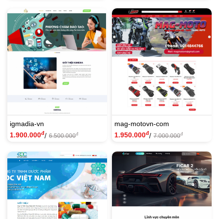
igmadia-vn
mag-motovn-com
đ
đ
1.900.000
1.950.000
/
/
đ
đ
6.500.000
7.000.000