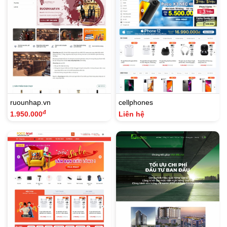
ruounhap.vn
cellphones
đ
1.950.000
Liên hệ