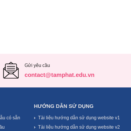
Gửi yêu cầu
contact@tamphat.edu.vn
HƯỚNG DẪN SỬ DỤNG
mẫu có sẵn
Tài liệu hướng dẫn sử dụng website v1
cầu
Tài liệu hướng dẫn sử dụng website v2