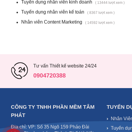
Tuyển dụng nhân viên kinh doanh
( 13444 lượt xem )
Tuyển dụng nhân viên kế toán
( 8367 lượt xem )
Nhân viên Content Marketing
( 14592 lượt xem )
Tư vấn Thiết kế website 24/24
0904720388
CÔNG TY TNHH PHẦN MỀM TÂM
TUYỂN D
PHÁT
Nhân Viê
Địa chỉ: VP: Số 35 Ngõ 159 Pháo Đài
Tuyển dụn