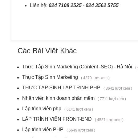
Liên hệ:
024 7108 2525 - 024 3562 5755
Các Bài Viết Khác
Thực Tập Sinh Marketing (Content -SEO) - Hà Nội
(
Thực Tập Sinh Marketing
( 4370 lượt xem )
THỰC TẬP SINH LẬP TRÌNH PHP
( 8642 lượt xem )
Nhân viên kinh doanh phần mềm
( 7711 lượt xem )
Lập trình viên php
( 6141 lượt xem )
LẬP TRÌNH VIÊN FRONT-END
( 4587 lượt xem )
Lập trình viên PHP
( 6649 lượt xem )