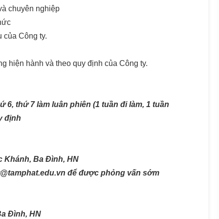
 và chuyên nghiệp
hức
u của Công ty.
ng hiện hành và theo quy định của Công ty.
 6, thứ 7 làm luân phiên (1 tuần đi làm, 1 tuần
y định
c Khánh, Ba Đình, HN
ct@tamphat.edu.vn để được phỏng vấn sớm
Ba Đình, HN