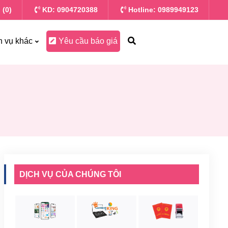
 (0)
KD: 0904720388
Hotline: 0989949123
h vụ khác
Yêu cầu báo giá
DỊCH VỤ CỦA CHÚNG TÔI