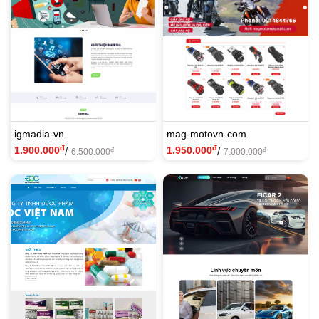
igmadia-vn
mag-motovn-com
đ
đ
1.900.000
1.950.000
/
/
đ
đ
6.500.000
7.000.000