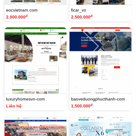
eocvietnam.com
ficar_vn
đ
đ
2.000.000
2.500.000
luxuryhomesvn-com
baoveduongphucthanh-com
đ
Liên hệ
1.500.000