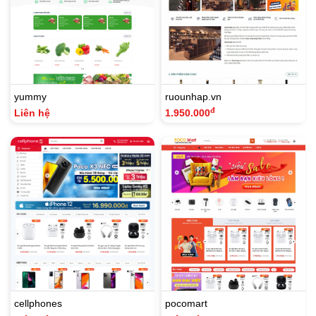
yummy
ruounhap.vn
đ
Liên hệ
1.950.000
cellphones
pocomart