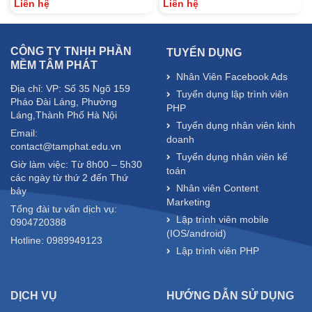
Liên hệ
Liên hệ
CÔNG TY TNHH PHẦN
TUYỂN DỤNG
MỀM TÂM PHÁT
Nhân Viên Facebook Ads
Địa chỉ: VP: Số 35 Ngõ 159
Tuyển dụng lập trình viên
Pháo Đài Láng, Phường
PHP
Láng,Thành Phố Hà Nội
Tuyển dụng nhân viên kinh
Email:
doanh
contact@tamphat.edu.vn
Tuyển dụng nhân viên kế
Giờ làm việc: Từ 8h00 – 5h30
toán
các ngày từ thứ 2 đến Thứ
Nhân viên Content
bảy
Marketing
Tổng đài tư vấn dịch vụ:
Lập trình viên mobile
0904720388
(IOS/android)
Hotline: 0989949123
Lập trình viên PHP
DỊCH VỤ
HƯỚNG DẪN SỬ DỤNG