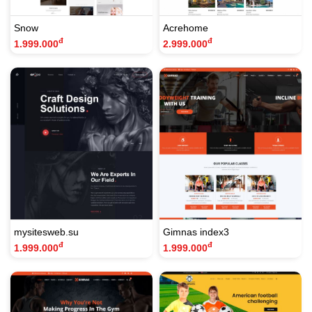
Snow
Acrehome
đ
đ
1.999.000
2.999.000
mysitesweb.su
Gimnas index3
đ
đ
1.999.000
1.999.000