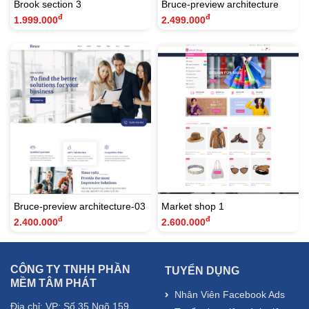
Brook section 3
Bruce-preview architecture
đ
đ
1.999.000
2.499.000
Bruce-preview architecture-03
Market shop 1
đ
đ
2.400.000
2.600.000
CÔNG TY TNHH PHẦN
TUYỂN DỤNG
MỀM TÂM PHÁT
Nhân Viên Facebook Ads
Địa chỉ: VP: Số 35 Ngõ 159