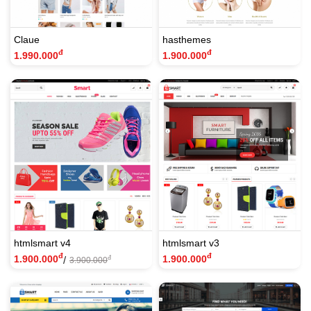
Claue
hasthemes
đ
đ
1.990.000
1.900.000
(532 khách sử dụng)
htmlsmart v4
htmlsmart v3
đ
đ
1.900.000
1.900.000
/
đ
3.900.000