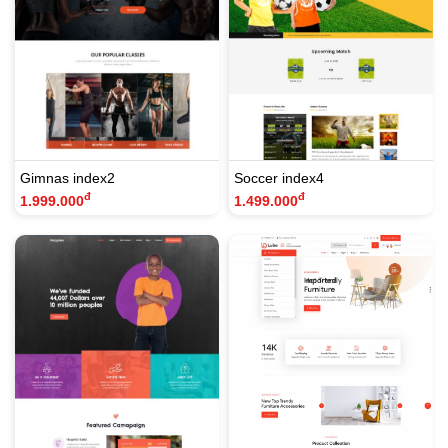
Gimnas index2
Soccer index4
đ
đ
1.999.000
1.499.000