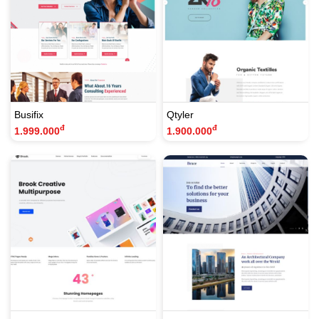
Busifix
Qtyler
đ
đ
1.999.000
1.900.000