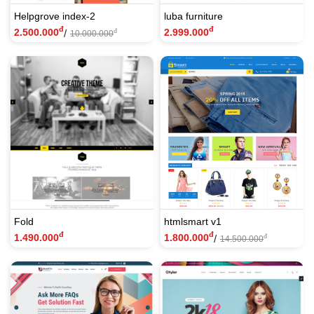
Helpgrove index-2
luba furniture
đ
đ
2.500.000
2.999.000
/
đ
10.000.000
Fold
htmlsmart v1
đ
đ
1.490.000
1.800.000
/
đ
14.500.000