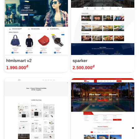
htmlsmart v2
sparker
đ
đ
1.990.000
2.500.000