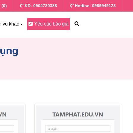
 (0)
KD: 0904720388
Hotline: 0989949123
h vụ khác
Yêu cầu báo giá
dụng