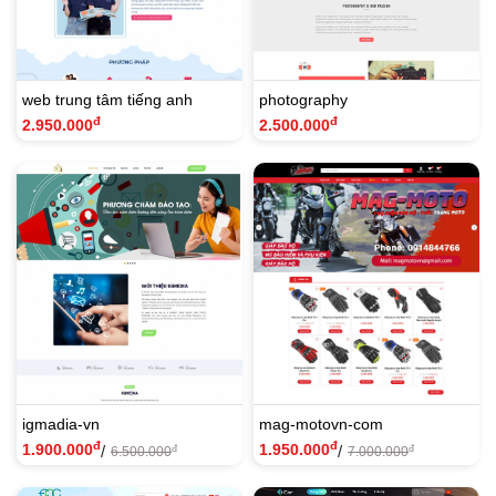
web trung tâm tiếng anh
photography
đ
đ
2.950.000
2.500.000
igmadia-vn
mag-motovn-com
đ
đ
1.900.000
1.950.000
/
/
đ
đ
6.500.000
7.000.000