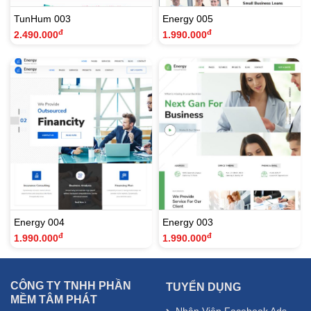
TunHum 003
Energy 005
đ
đ
2.490.000
1.990.000
Energy 004
Energy 003
đ
đ
1.990.000
1.990.000
CÔNG TY TNHH PHẦN
TUYỂN DỤNG
MỀM TÂM PHÁT
Nhân Viên Facebook Ads