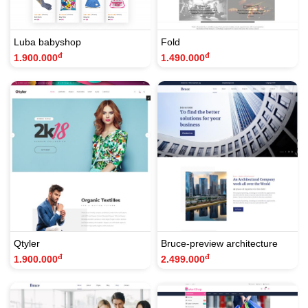
Luba babyshop
Fold
đ
đ
1.900.000
1.490.000
Qtyler
Bruce-preview architecture
đ
đ
1.900.000
2.499.000