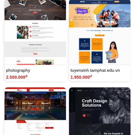
photography
tuyensinh.tamphat.edu.vn
đ
đ
2.500.000
1.950.000