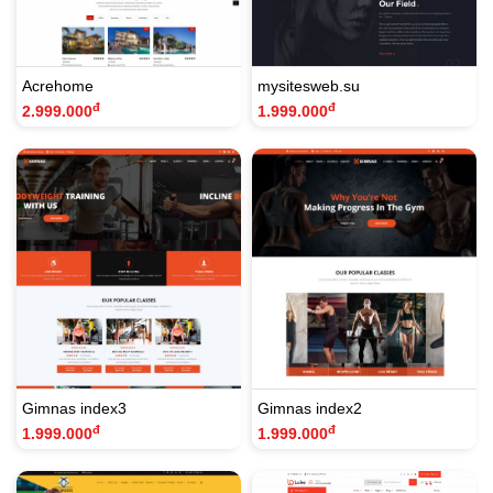
Acrehome
mysitesweb.su
đ
đ
2.999.000
1.999.000
Gimnas index3
Gimnas index2
đ
đ
1.999.000
1.999.000