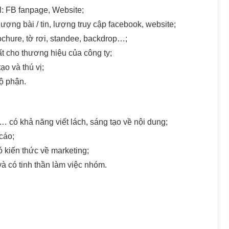
l: FB fanpage, Website;
ượng bài / tin, lượng truy cập facebook, website;
chure, tờ rơi, standee, backdrop…;
t cho thương hiệu của công ty;
ạo và thú vị;
ộ phận.
 có khả năng viết lách, sáng tạo về nội dung;
cáo;
ó kiến thức về marketing;
và có tinh thần làm việc nhóm.
;