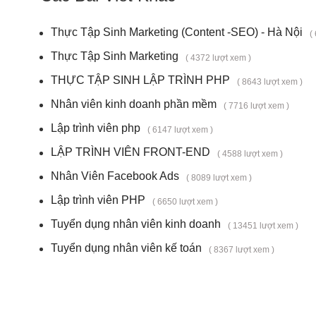
Thực Tập Sinh Marketing (Content -SEO) - Hà Nội
(
Thực Tập Sinh Marketing
( 4372 lượt xem )
THỰC TẬP SINH LẬP TRÌNH PHP
( 8643 lượt xem )
Nhân viên kinh doanh phần mềm
( 7716 lượt xem )
Lập trình viên php
( 6147 lượt xem )
LẬP TRÌNH VIÊN FRONT-END
( 4588 lượt xem )
Nhân Viên Facebook Ads
( 8089 lượt xem )
Lập trình viên PHP
( 6650 lượt xem )
Tuyển dụng nhân viên kinh doanh
( 13451 lượt xem )
Tuyển dụng nhân viên kế toán
( 8367 lượt xem )