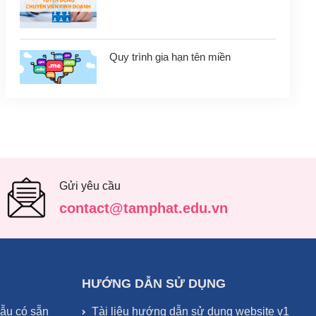
Quy trình gia hạn tên miền
Gửi yêu cầu
contact@tamphat.edu.vn
HƯỚNG DẪN SỬ DỤNG
mẫu có sẵn
Tài liệu hướng dẫn sử dụng website v1