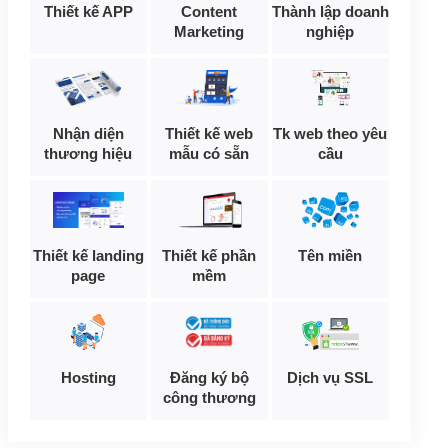
Thiết kế APP
Content
Thành lập doanh
Marketing
nghiệp
Nhận diện
Thiết kế web
Tk web theo yêu
thương hiệu
mẫu có sẵn
cầu
Thiết kế landing
Thiết kế phần
Tên miền
page
mềm
Hosting
Đăng ký bộ
Dịch vụ SSL
công thương