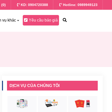
 (0)
KD: 0904720388
Hotline: 0989949123
h vụ khác
Yêu cầu báo giá
DỊCH VỤ CỦA CHÚNG TÔI