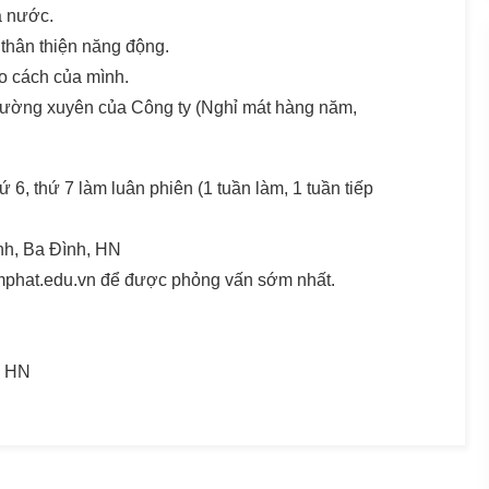
à nước.
thân thiện năng động.
o cách của mình.
hường xuyên của Công ty (Nghỉ mát hàng năm,
 6, thứ 7 làm luân phiên (1 tuần làm, 1 tuần tiếp
h, Ba Đình, HN
mphat.edu.vn để được phỏng vấn sớm nhất.
, HN