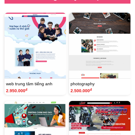
web trung tâm tiếng anh
photography
đ
đ
2.950.000
2.500.000