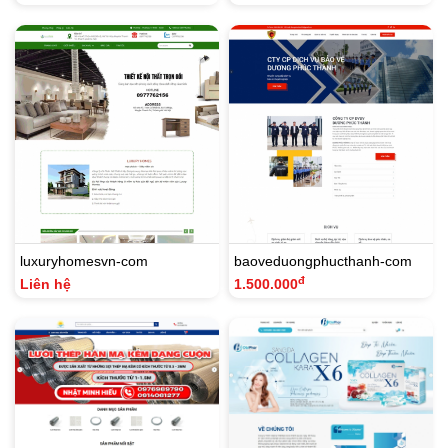
luxuryhomesvn-com
baoveduongphucthanh-com
đ
Liên hệ
1.500.000