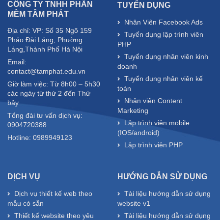
CÔNG TY TNHH PHẦN
TUYỂN DỤNG
MỀM TÂM PHÁT
Nhân Viên Facebook Ads
Địa chỉ: VP: Số 35 Ngõ 159
Tuyển dụng lập trình viên
Pháo Đài Láng, Phường
PHP
Láng,Thành Phố Hà Nội
Tuyển dụng nhân viên kinh
Email:
doanh
contact@tamphat.edu.vn
Tuyển dụng nhân viên kế
Giờ làm việc: Từ 8h00 – 5h30
toán
các ngày từ thứ 2 đến Thứ
Nhân viên Content
bảy
Marketing
Tổng đài tư vấn dịch vụ:
Lập trình viên mobile
0904720388
(IOS/android)
Hotline: 0989949123
Lập trình viên PHP
DỊCH VỤ
HƯỚNG DẪN SỬ DỤNG
Dịch vụ thiết kế web theo
Tài liệu hướng dẫn sử dụng
mẫu có sẵn
website v1
Thiết kế website theo yêu
Tài liệu hướng dẫn sử dụng