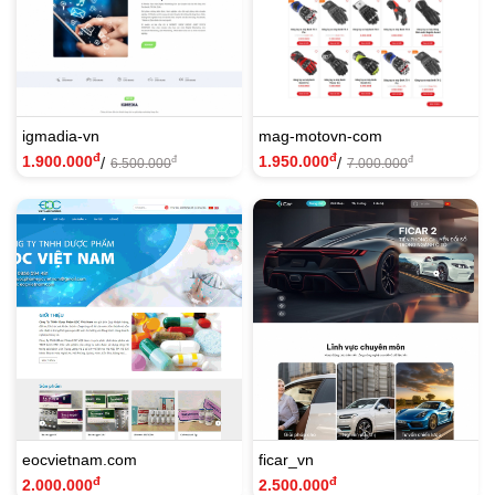
igmadia-vn
mag-motovn-com
đ
đ
1.900.000
1.950.000
/
/
đ
đ
6.500.000
7.000.000
eocvietnam.com
ficar_vn
đ
đ
2.000.000
2.500.000