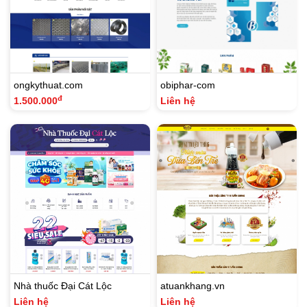
ongkythuat.com
obiphar-com
đ
1.500.000
Liên hệ
Nhà thuốc Đại Cát Lộc
atuankhang.vn
Liên hệ
Liên hệ