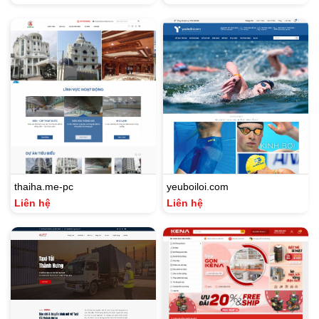
thaiha.me-pc
yeuboiloi.com
Liên hệ
Liên hệ