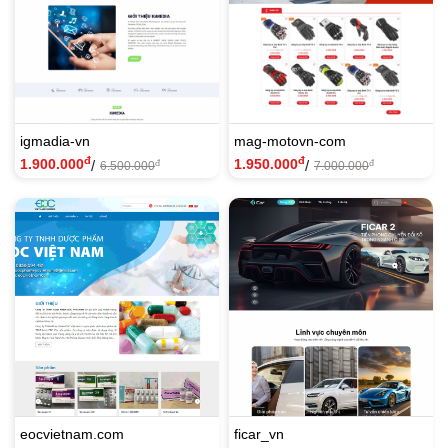
igmadia-vn
mag-motovn-com
đ
đ
1.900.000
1.950.000
/
/
đ
đ
6.500.000
7.000.000
eocvietnam.com
ficar_vn