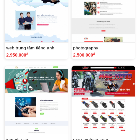
web trung tâm tiếng anh
photography
đ
đ
2.950.000
2.500.000
igmadia-vn
mag-motovn-com