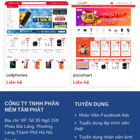
cellphones
pocomart
Liên hệ
Liên hệ
CÔNG TY TNHH PHẦN
TUYỂN DỤNG
MỀM TÂM PHÁT
Nhân Viên Facebook Ads
Địa chỉ: VP: Số 35 Ngõ 159
Tuyển dụng lập trình viên
Pháo Đài Láng, Phường
PHP
Láng,Thành Phố Hà Nội
Tuyển dụng nhân viên kinh