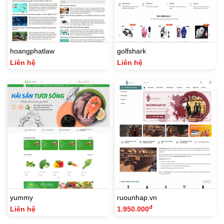
hoangphatlaw
golfshark
Liên hệ
Liên hệ
yummy
ruounhap.vn
đ
Liên hệ
1.950.000