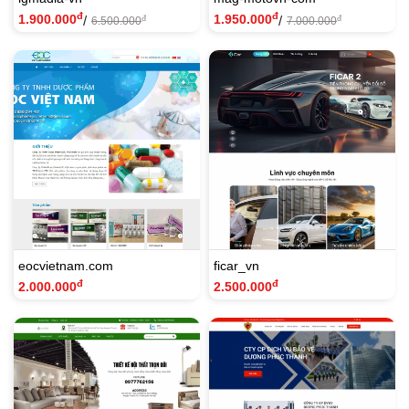
đ
đ
1.900.000
1.950.000
/
/
đ
đ
6.500.000
7.000.000
eocvietnam.com
ficar_vn
đ
đ
2.000.000
2.500.000