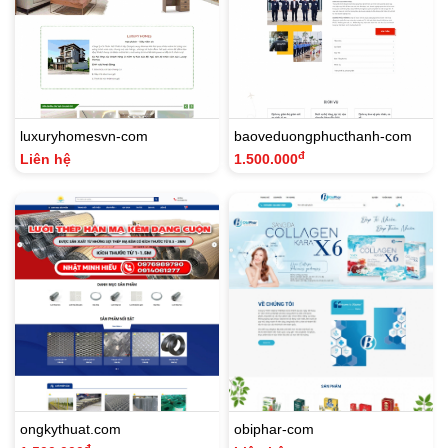
luxuryhomesvn-com
baoveduongphucthanh-com
đ
Liên hệ
1.500.000
ongkythuat.com
obiphar-com