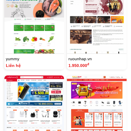
yummy
ruounhap.vn
đ
Liên hệ
1.950.000