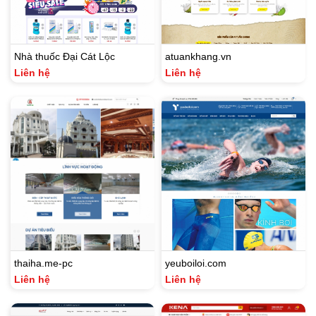
Nhà thuốc Đại Cát Lộc
atuankhang.vn
Liên hệ
Liên hệ
thaiha.me-pc
yeuboiloi.com
Liên hệ
Liên hệ