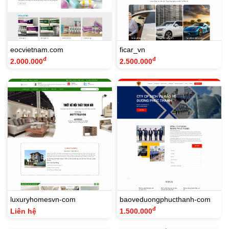
eocvietnam.com
ficar_vn
đ
đ
2.000.000
2.500.000
luxuryhomesvn-com
baoveduongphucthanh-com
đ
Liên hệ
1.500.000