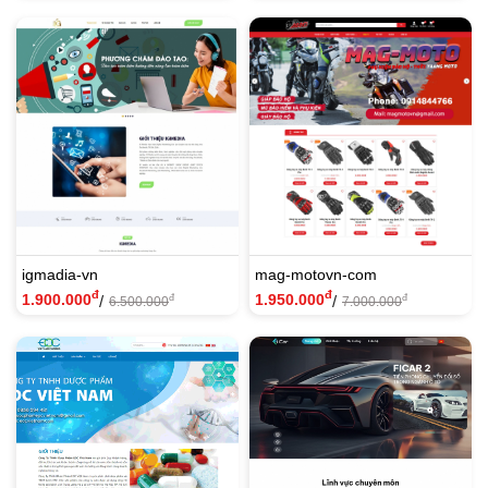
igmadia-vn
mag-motovn-com
đ
đ
1.900.000
1.950.000
/
/
đ
đ
6.500.000
7.000.000