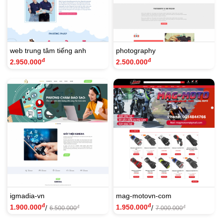
web trung tâm tiếng anh
photography
đ
đ
2.950.000
2.500.000
igmadia-vn
mag-motovn-com
đ
đ
1.900.000
1.950.000
/
/
đ
đ
6.500.000
7.000.000