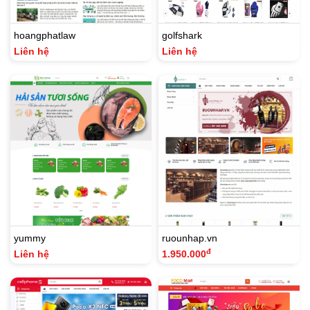
hoangphatlaw
golfshark
Liên hệ
Liên hệ
yummy
ruounhap.vn
đ
Liên hệ
1.950.000