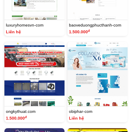
luxuryhomesvn-com
baoveduongphucthanh-com
đ
Liên hệ
1.500.000
ongkythuat.com
obiphar-com
đ
1.500.000
Liên hệ