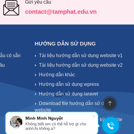
Gửi yêu cầu
contact@tamphat.edu.vn
HƯỚNG DẪN SỬ DỤNG
mẫu có sẵn
Tài liệu hướng dẫn sử dụng website v1
cầu
Tài liệu hướng dẫn sử dụng website v2
Hướng dẫn khác
Hướng dẫn sử dụng wpress
Hướng dẫn sử dụng laravel
Download file hướng dẫn sử dụng
website
Minh Minh Nguyệt
Quy trình thông báo và đăng ký website
Không biết em có thể hỗ trợ gì cho
với Bộ Công Thương
anh/chị không ạ?