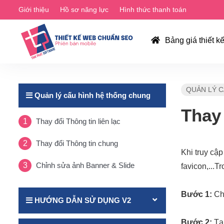
Giới thiệu
Hồ sơ năng lực
Hình thức thanh toán
Bảng giá thiết k
QUẢN LÝ 
Quản lý cấu hình hệ thống chung
Thay
Thay đổi Thông tin liên lạc
Thay đổi Thông tin chung
Khi truy cập
Chỉnh sửa ảnh Banner & Slide
favicon,...T
Bước 1:
Ch
HƯỚNG DẪN SỬ DỤNG V2
Bước 2:
Tại