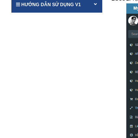
HƯỚNG DẪN SỬ DỤNG V1