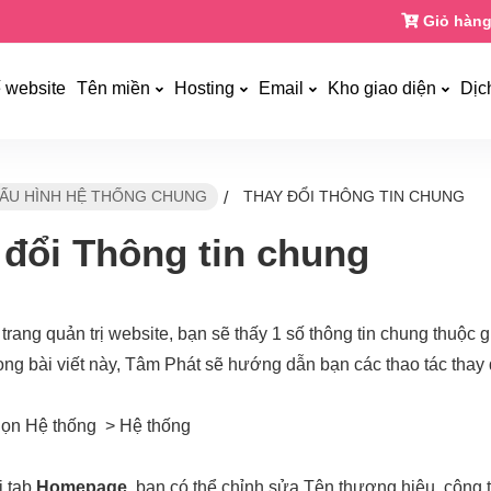
Giỏ hàng
ế website
Tên miền
Hosting
Email
Kho giao diện
Dịc
CẤU HÌNH HỆ THỐNG CHUNG
THAY ĐỔI THÔNG TIN CHUNG
/
 đổi Thông tin chung
 trang quản trị website, bạn sẽ thấy 1 số thông tin chung thuộc
rong bài viết này, Tâm Phát sẽ hướng dẫn bạn các thao tác thay
ọn Hệ thống > Hệ thống
 tab
Homepage
, bạn có thể chỉnh sửa Tên thương hiệu, công ty,