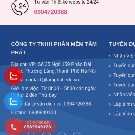
Tư vấn Thiết kế website 24/24
0904720388
CÔNG TY TNHH PHẦN MỀM TÂM
TUYỂN D
PHÁT
Nhân Viê
Địa chỉ: VP: Số 35 Ngõ 159 Pháo Đài
Tuyển dụn
Láng, Phường Láng,Thành Phố Hà Nội
Tuyển dụn
Email: contact@tamphat.edu.vn
Tuyển dụn
Giờ làm việc: Từ 8h00 – 5h30 các ngày
Nhân viên
từ thứ 2 đến Thứ bảy
Tổng đài tư vấn dịch vụ: 0904720388
Lập trình 
Hotline: 0989949123
Lập trình
0989949123