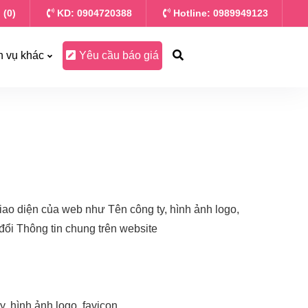
 (0)
KD: 0904720388
Hotline: 0989949123
h vụ khác
Yêu cầu báo giá
 giao diện của web như Tên công ty, hình ảnh logo,
 đổi Thông tin chung trên website
 hình ảnh logo, favicon,....