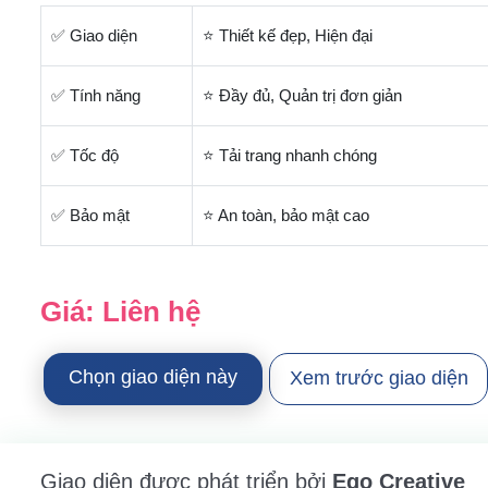
✅ Giao diện
⭐ Thiết kế đẹp, Hiện đại
✅ Tính năng
⭐ Đầy đủ, Quản trị đơn giản
✅ Tốc độ
⭐ Tải trang nhanh chóng
✅ Bảo mật
⭐ An toàn, bảo mật cao
Giá:
Liên hệ
Chọn giao diện này
Xem trước giao diện
Giao diện được phát triển bởi
Ego Creative