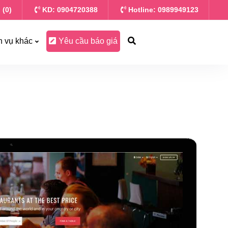
 (0)
KD: 0904720388
Hotline: 0989949123
h vụ khác
Yêu cầu báo giá