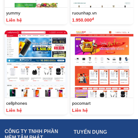
yummy
ruounhap.vn
đ
Liên hệ
1.950.000
cellphones
pocomart
Liên hệ
Liên hệ
CÔNG TY TNHH PHẦN
TUYỂN DỤNG
MỀM TÂM PHÁT