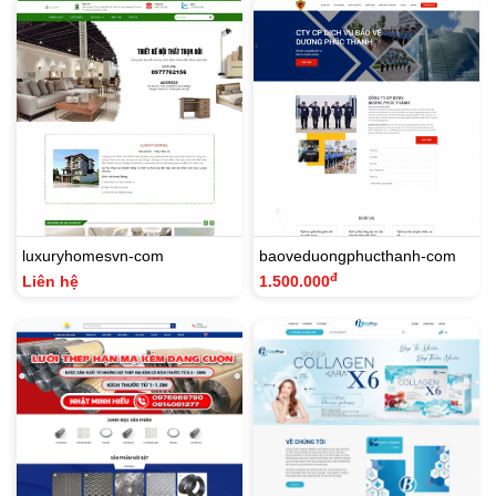
luxuryhomesvn-com
baoveduongphucthanh-com
đ
Liên hệ
1.500.000