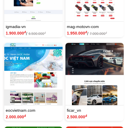
igmadia-vn
mag-motovn-com
đ
đ
1.900.000
1.950.000
/
/
đ
đ
6.500.000
7.000.000
eocvietnam.com
ficar_vn
đ
đ
2.000.000
2.500.000