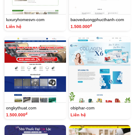
luxuryhomesvn-com
baoveduongphucthanh-com
đ
Liên hệ
1.500.000
ongkythuat.com
obiphar-com
đ
1.500.000
Liên hệ