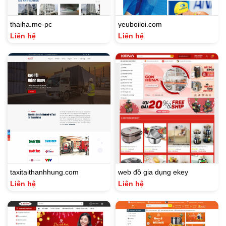
thaiha.me-pc
yeuboiloi.com
Liên hệ
Liên hệ
taxitaithanhhung.com
web đồ gia dụng ekey
Liên hệ
Liên hệ