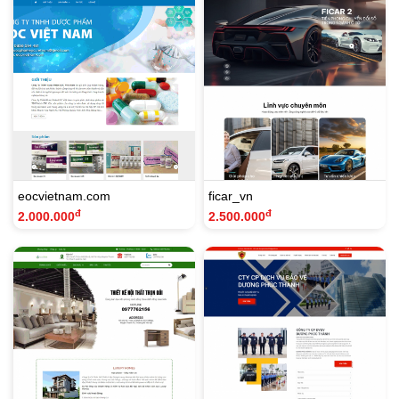
eocvietnam.com
ficar_vn
đ
đ
2.000.000
2.500.000