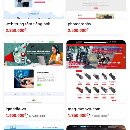
web trung tâm tiếng anh
photography
đ
đ
2.950.000
2.500.000
igmadia-vn
mag-motovn-com
đ
đ
1.900.000
1.950.000
/
/
đ
đ
6.500.000
7.000.000