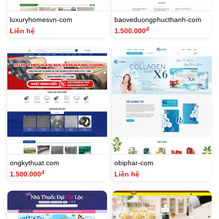
luxuryhomesvn-com
baoveduongphucthanh-com
đ
Liên hệ
1.500.000
ongkythuat.com
obiphar-com
đ
1.500.000
Liên hệ