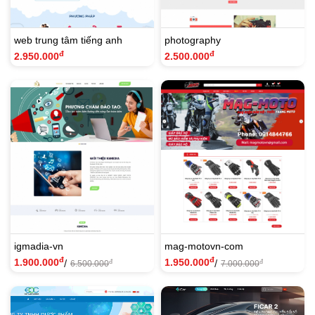
web trung tâm tiếng anh
photography
đ
đ
2.950.000
2.500.000
igmadia-vn
mag-motovn-com
đ
đ
1.900.000
1.950.000
/
/
đ
đ
6.500.000
7.000.000