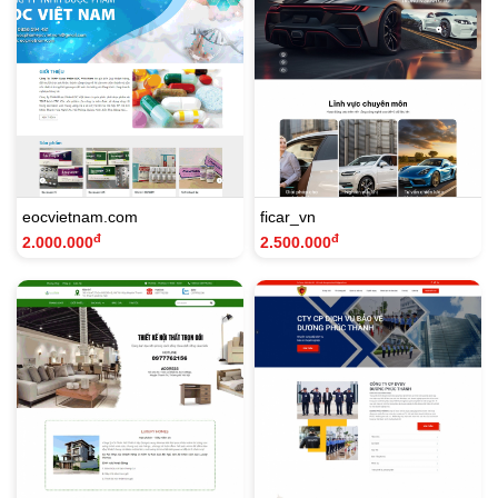
eocvietnam.com
ficar_vn
đ
đ
2.000.000
2.500.000