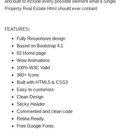
and built to include every possible element what a Single
Property Real Estate Html should ever contain!
FEATURES:
Fully Responsive design
Based on Bootstrap 4.1
02 Home page
Wow Animations
100% W3C Valid
360+ Icons
Built with HTML5 & CSS3
Easy to customize
Clean Design
Sticky Header
Commented and clean code
Retina Ready.
Free Google Fonts.