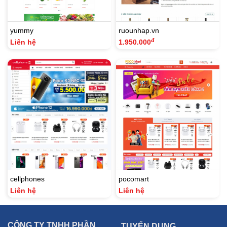
yummy
ruounhap.vn
đ
Liên hệ
1.950.000
cellphones
pocomart
Liên hệ
Liên hệ
CÔNG TY TNHH PHẦN
TUYỂN DỤNG