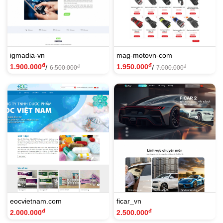
igmadia-vn
mag-motovn-com
đ
đ
1.900.000
1.950.000
/
/
đ
đ
6.500.000
7.000.000
eocvietnam.com
ficar_vn
đ
đ
2.000.000
2.500.000