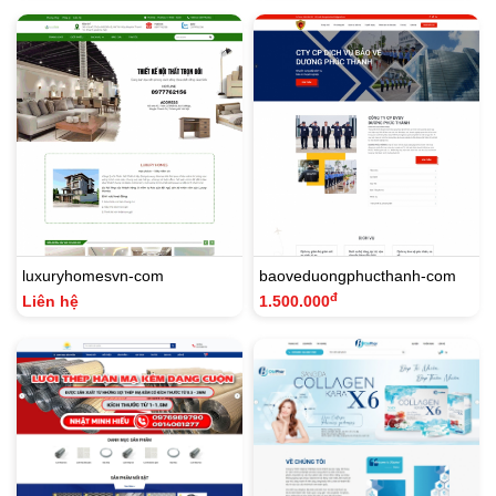
luxuryhomesvn-com
baoveduongphucthanh-com
đ
Liên hệ
1.500.000