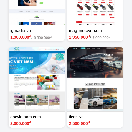
igmadia-vn
mag-motovn-com
đ
đ
1.900.000
1.950.000
/
/
đ
đ
6.500.000
7.000.000
eocvietnam.com
ficar_vn
đ
đ
2.000.000
2.500.000