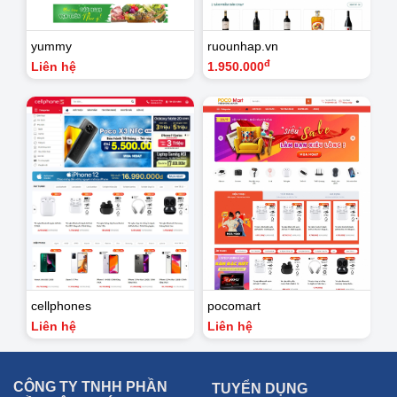
yummy
ruounhap.vn
đ
Liên hệ
1.950.000
cellphones
pocomart
Liên hệ
Liên hệ
CÔNG TY TNHH PHẦN
TUYỂN DỤNG