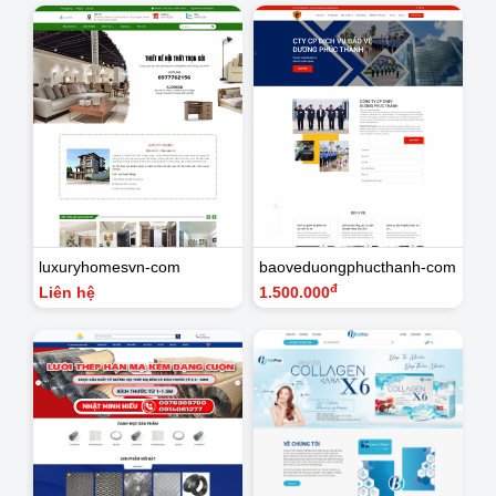
luxuryhomesvn-com
baoveduongphucthanh-com
đ
Liên hệ
1.500.000