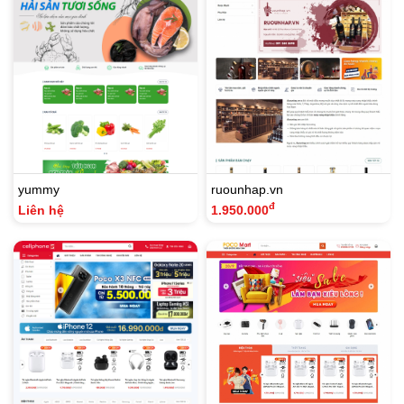
yummy
ruounhap.vn
đ
Liên hệ
1.950.000