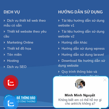
DỊCH VỤ
HƯỚNG DẪN SỬ DỤNG
Dịch vụ thiết kế web theo
Tài liệu hướng dẫn sử dụng
mẫu có sẵn
website v1
Thiết kế website theo yêu
Tài liệu hướng dẫn sử dụng
cầu
website v2
Marketing Online
Hướng dẫn khác
Thiết kế đồ họa
Hướng dẫn sử dụng wpress
Tên miền
Hướng dẫn sử dụng laravel
Hosting
Download file hướng dẫn sử
dụng website
Dịch vụ SEO
Quy trình thông báo và
đăng ký website với Bộ Công
Thương
Minh Minh Nguyệt
Không biết em có thể hỗ trợ gì
cho anh/chị không ạ?