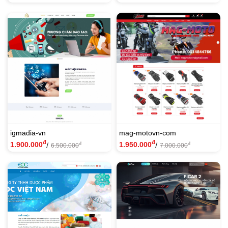
igmadia-vn
mag-motovn-com
đ
đ
1.900.000
1.950.000
/
/
đ
đ
6.500.000
7.000.000