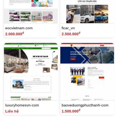
eocvietnam.com
ficar_vn
đ
đ
2.000.000
2.500.000
luxuryhomesvn-com
baoveduongphucthanh-com
đ
Liên hệ
1.500.000