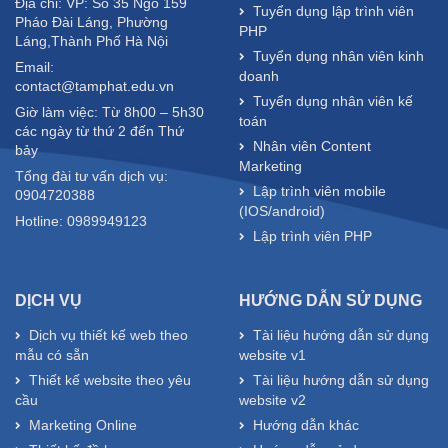
Địa chỉ: VP: Số 35 Ngõ 159
Tuyển dụng lập trình viên
Pháo Đài Láng, Phường
PHP
Láng,Thành Phố Hà Nội
Tuyển dụng nhân viên kinh
Email:
doanh
contact@tamphat.edu.vn
Tuyển dụng nhân viên kế
Giờ làm việc: Từ 8h00 – 5h30
toán
các ngày từ thứ 2 đến Thứ
Nhân viên Content
bảy
Marketing
Tổng đài tư vấn dịch vụ:
Lập trình viên mobile
0904720388
(IOS/android)
Hotline: 0989949123
Lập trình viên PHP
DỊCH VỤ
HƯỚNG DẪN SỬ DỤNG
Dịch vụ thiết kế web theo
Tài liệu hướng dẫn sử dụng
mẫu có sẵn
website v1
Thiết kế website theo yêu
Tài liệu hướng dẫn sử dụng
cầu
website v2
Marketing Online
Hướng dẫn khác