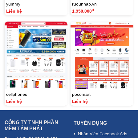
yummy
ruounhap.vn
đ
Liên hệ
1.950.000
cellphones
pocomart
Liên hệ
Liên hệ
CÔNG TY TNHH PHẦN
TUYỂN DỤNG
MỀM TÂM PHÁT
Nhân Viên Facebook Ads