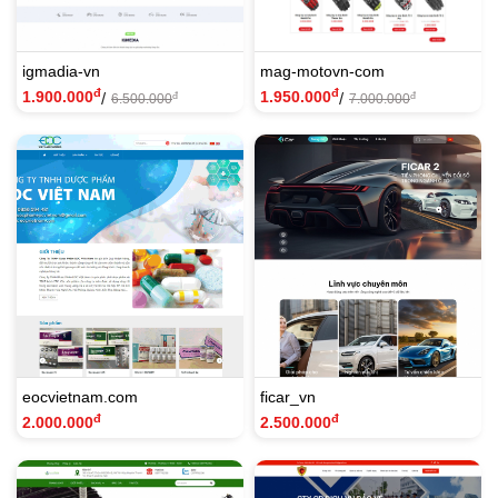
igmadia-vn
mag-motovn-com
đ
đ
1.900.000
1.950.000
/
/
đ
đ
6.500.000
7.000.000
eocvietnam.com
ficar_vn
đ
đ
2.000.000
2.500.000