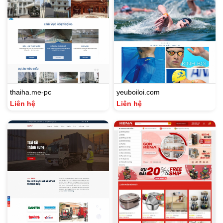
thaiha.me-pc
yeuboiloi.com
Liên hệ
Liên hệ