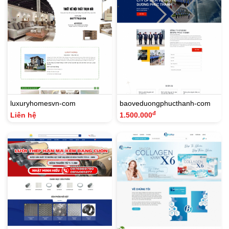
luxuryhomesvn-com
baoveduongphucthanh-com
đ
Liên hệ
1.500.000