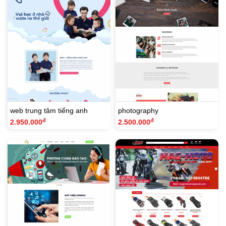
web trung tâm tiếng anh
photography
đ
đ
2.950.000
2.500.000