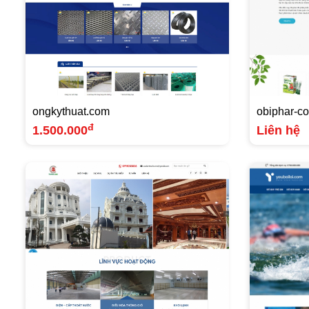
ongkythuat.com
obiphar-c
đ
1.500.000
Liên hệ