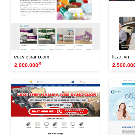
eocvietnam.com
ficar_vn
đ
2.000.000
2.500.00