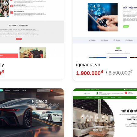
hy
igmadia-vn
đ
đ
đ
0
1.900.000
/
6.500.000