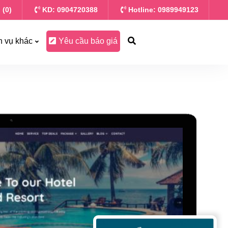
 (0)
KD: 0904720388
Hotline: 0989949123
h vụ khác
Yêu cầu báo giá