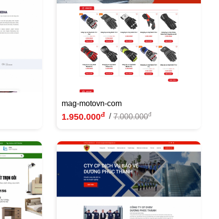
mag-motovn-com
đ
đ
1.950.000
/
7.000.000