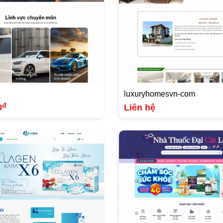
luxuryhomesvn-com
đ
0
Liên hệ