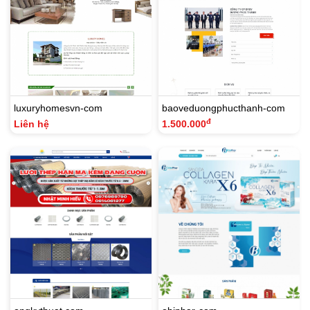
luxuryhomesvn-com
baoveduongphucthanh-com
đ
Liên hệ
1.500.000