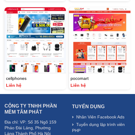
cellphones
pocomart
Liên hệ
Liên hệ
CÔNG TY TNHH PHẦN
TUYỂN DỤNG
MỀM TÂM PHÁT
Nhân Viên Facebook Ads
Địa chỉ: VP: Số 35 Ngõ 159
Tuyển dụng lập trình viên
Pháo Đài Láng, Phường
PHP
Láng,Thành Phố Hà Nội