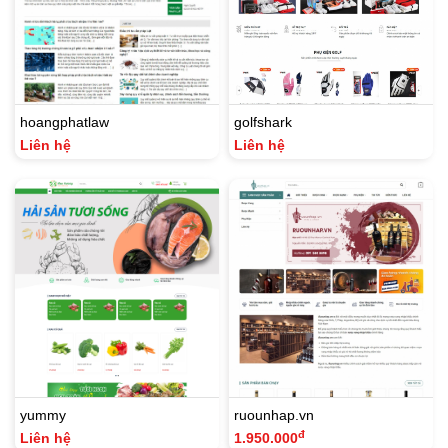
hoangphatlaw
golfshark
Liên hệ
Liên hệ
yummy
ruounhap.vn
đ
Liên hệ
1.950.000