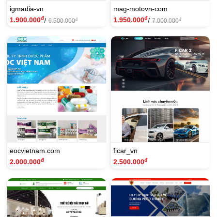
igmadia-vn
mag-motovn-com
đ
đ
1.900.000
1.950.000
/
/
đ
đ
6.500.000
7.000.000
eocvietnam.com
ficar_vn
đ
đ
2.000.000
2.500.000