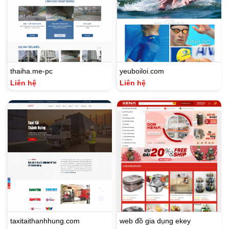
thaiha.me-pc
yeuboiloi.com
Liên hệ
Liên hệ
taxitaithanhhung.com
web đồ gia dụng ekey