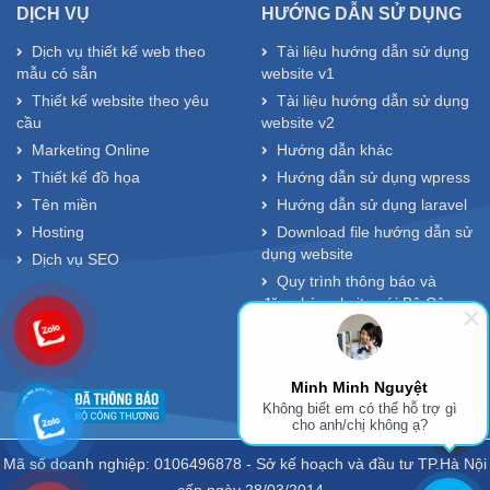
DỊCH VỤ
HƯỚNG DẪN SỬ DỤNG
Dịch vụ thiết kế web theo
Tài liệu hướng dẫn sử dụng
mẫu có sẵn
website v1
Thiết kế website theo yêu
Tài liệu hướng dẫn sử dụng
cầu
website v2
Marketing Online
Hướng dẫn khác
Thiết kế đồ họa
Hướng dẫn sử dụng wpress
Tên miền
Hướng dẫn sử dụng laravel
Hosting
Download file hướng dẫn sử
dụng website
Dịch vụ SEO
Quy trình thông báo và
đăng ký website với Bộ Công
Thương
Minh Minh Nguyệt
Không biết em có thể hỗ trợ gì
cho anh/chị không ạ?
Mã số doanh nghiệp: 0106496878 - Sở kế hoạch và đầu tư TP.Hà Nội