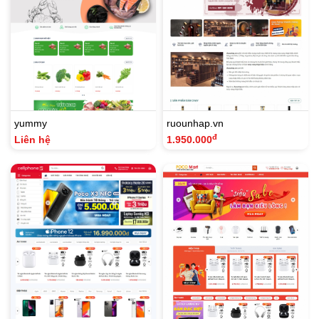
yummy
ruounhap.vn
đ
Liên hệ
1.950.000