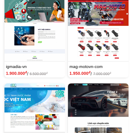
igmadia-vn
mag-motovn-com
đ
đ
1.900.000
1.950.000
/
/
đ
đ
6.500.000
7.000.000