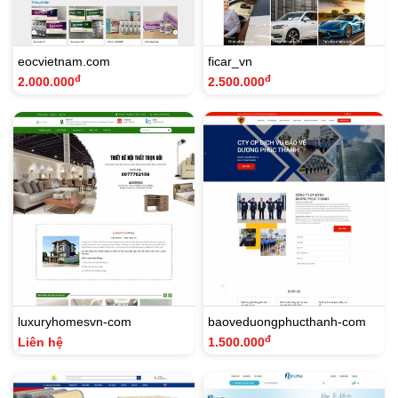
eocvietnam.com
ficar_vn
đ
đ
2.000.000
2.500.000
luxuryhomesvn-com
baoveduongphucthanh-com
đ
Liên hệ
1.500.000