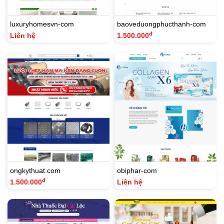
luxuryhomesvn-com
baoveduongphucthanh-com
đ
Liên hệ
1.500.000
ongkythuat.com
obiphar-com
đ
1.500.000
Liên hệ