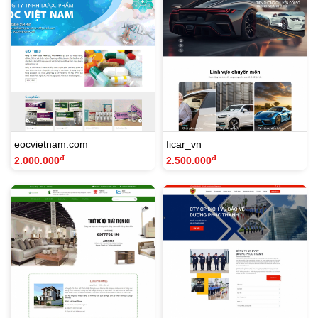
eocvietnam.com
ficar_vn
đ
đ
2.000.000
2.500.000