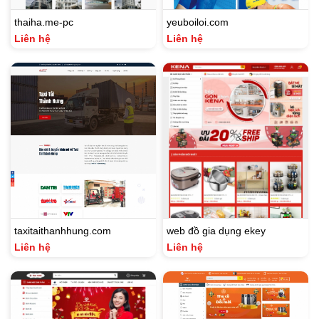
thaiha.me-pc
yeuboiloi.com
Liên hệ
Liên hệ
taxitaithanhhung.com
web đồ gia dụng ekey
Liên hệ
Liên hệ