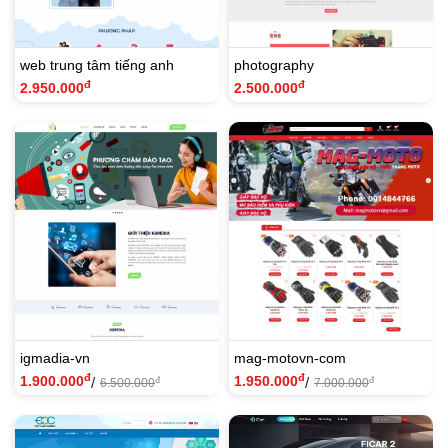
web trung tâm tiếng anh
photography
đ
đ
2.950.000
2.500.000
igmadia-vn
mag-motovn-com
đ
đ
1.900.000
1.950.000
/
/
đ
đ
6.500.000
7.000.000