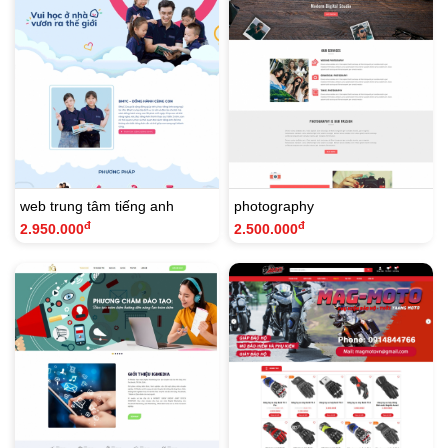
web trung tâm tiếng anh
photography
đ
đ
2.950.000
2.500.000