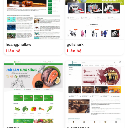
hoangphatlaw
golfshark
Liên hệ
Liên hệ
yummy
ruounhap.vn