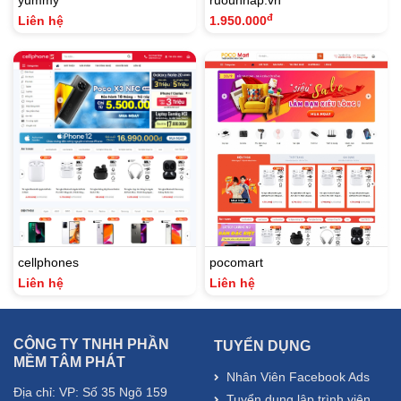
đ
Liên hệ
1.950.000
cellphones
pocomart
Liên hệ
Liên hệ
CÔNG TY TNHH PHẦN
TUYỂN DỤNG
MỀM TÂM PHÁT
Nhân Viên Facebook Ads
Địa chỉ: VP: Số 35 Ngõ 159
Tuyển dụng lập trình viên