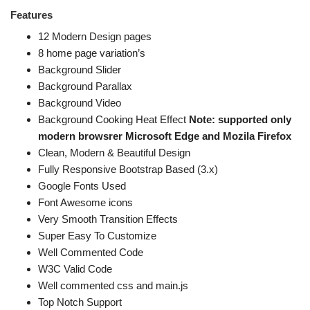
Features
12 Modern Design pages
8 home page variation’s
Background Slider
Background Parallax
Background Video
Background Cooking Heat Effect
Note: supported only
modern browsrer Microsoft Edge and Mozila Firefox
Clean, Modern & Beautiful Design
Fully Responsive Bootstrap Based (3.x)
Google Fonts Used
Font Awesome icons
Very Smooth Transition Effects
Super Easy To Customize
Well Commented Code
W3C Valid Code
Well commented css and main.js
Top Notch Support