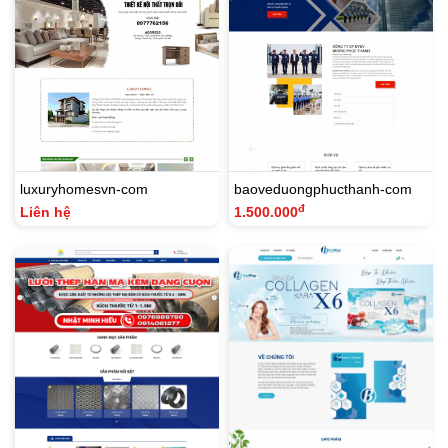
luxuryhomesvn-com
baoveduongphucthanh-com
đ
Liên hệ
1.500.000