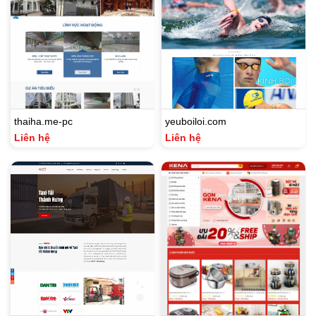
thaiha.me-pc
yeuboiloi.com
Liên hệ
Liên hệ