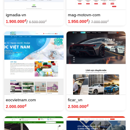
igmadia-vn
mag-motovn-com
đ
đ
1.900.000
1.950.000
/
/
đ
đ
6.500.000
7.000.000
eocvietnam.com
ficar_vn
đ
đ
2.000.000
2.500.000