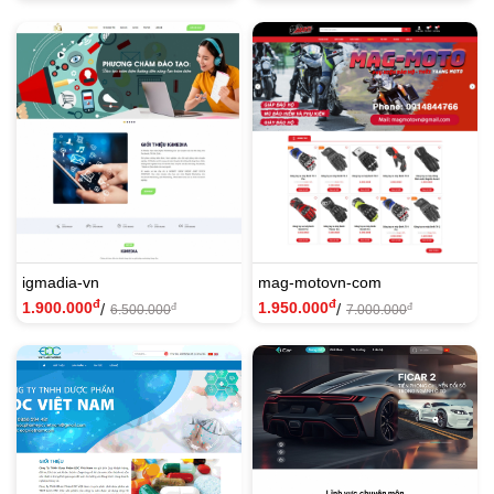
igmadia-vn
mag-motovn-com
đ
đ
1.900.000
1.950.000
/
/
đ
đ
6.500.000
7.000.000