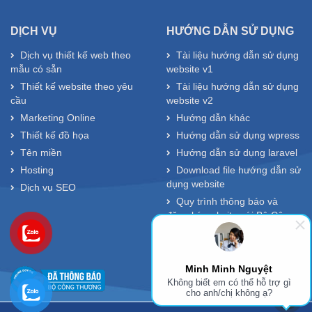
DỊCH VỤ
HƯỚNG DẪN SỬ DỤNG
Dịch vụ thiết kế web theo
Tài liệu hướng dẫn sử dụng
mẫu có sẵn
website v1
Thiết kế website theo yêu
Tài liệu hướng dẫn sử dụng
cầu
website v2
Marketing Online
Hướng dẫn khác
Thiết kế đồ họa
Hướng dẫn sử dụng wpress
Tên miền
Hướng dẫn sử dụng laravel
Hosting
Download file hướng dẫn sử
dụng website
Dịch vụ SEO
Quy trình thông báo và
đăng ký website với Bộ Công
Thương
Minh Minh Nguyệt
Không biết em có thể hỗ trợ gì
cho anh/chị không ạ?