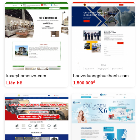
luxuryhomesvn-com
baoveduongphucthanh-com
đ
Liên hệ
1.500.000