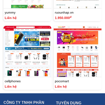
yummy
ruounhap.vn
đ
Liên hệ
1.950.000
cellphones
pocomart
Liên hệ
Liên hệ
CÔNG TY TNHH PHẦN
TUYỂN DỤNG