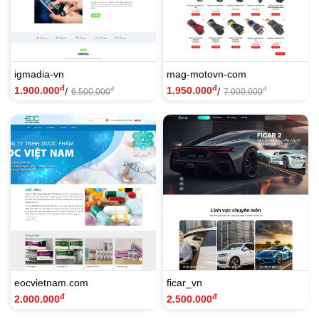
igmadia-vn
mag-motovn-com
đ
đ
1.900.000
1.950.000
/
/
đ
đ
6.500.000
7.000.000
eocvietnam.com
ficar_vn
đ
đ
2.000.000
2.500.000