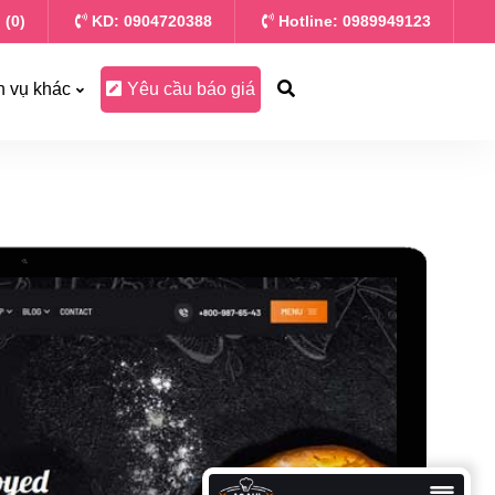
 (0)
KD: 0904720388
Hotline: 0989949123
h vụ khác
Yêu cầu báo giá