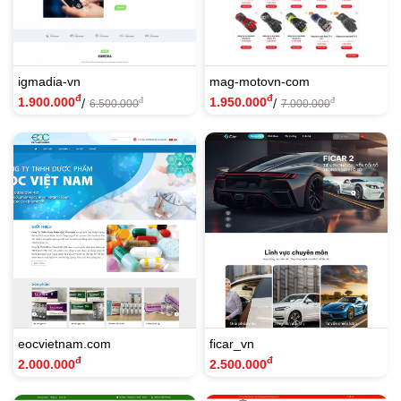
igmadia-vn
mag-motovn-com
đ
đ
1.900.000
1.950.000
/
/
đ
đ
6.500.000
7.000.000
eocvietnam.com
ficar_vn
đ
đ
2.000.000
2.500.000