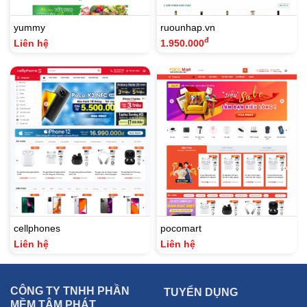
yummy
ruounhap.vn
đ
Liên hệ
1.950.000
cellphones
pocomart
Liên hệ
Liên hệ
CÔNG TY TNHH PHẦN
TUYỂN DỤNG
MỀM TÂM PHÁT