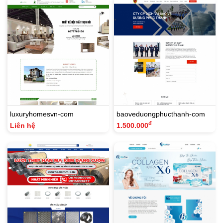
luxuryhomesvn-com
baoveduongphucthanh-com
đ
Liên hệ
1.500.000