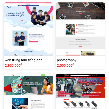
List
web trung tâm tiếng anh
photography
đ
đ
2.950.000
2.500.000