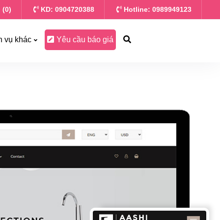
 (0)
KD: 0904720388
Hotline: 0989949123
h vụ khác
Yêu cầu báo giá