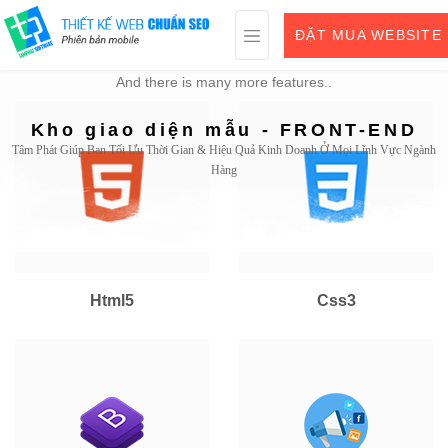
Core Features
ĐẶT MUA WEBSITE
And there is many more features..
Kho giao diện mẫu - FRONT-END
Tâm Phát Giúp Bạn Tối Ưu Thời Gian & Hiệu Quả Kinh Doanh Ở Mọi Lĩnh Vực Ngành
Hàng
Html5
Css3