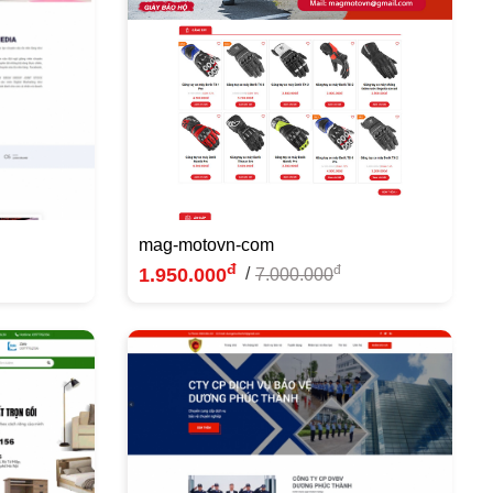
mag-motovn-com
đ
đ
1.950.000
/
7.000.000