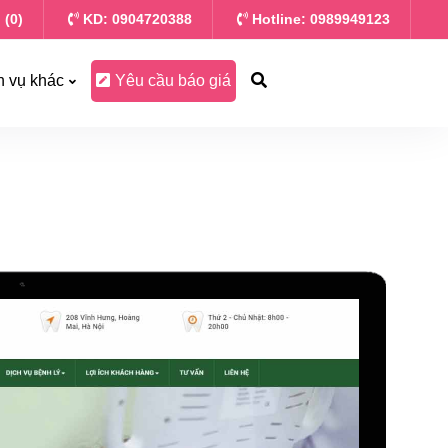
 (0)
KD: 0904720388
Hotline: 0989949123
h vụ khác
Yêu cầu báo giá