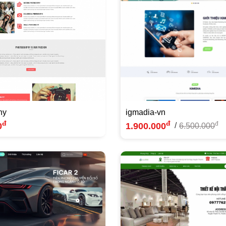
hy
igmadia-vn
đ
đ
đ
0
1.900.000
/
6.500.000