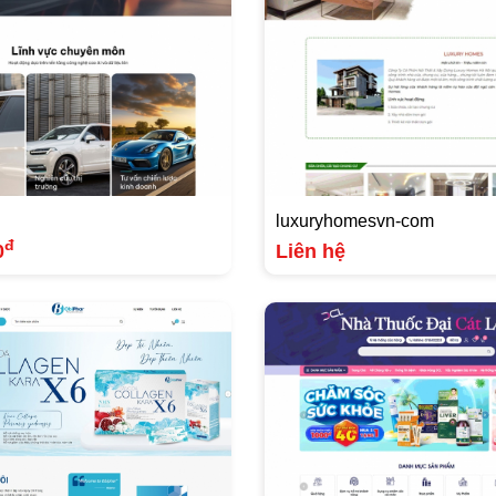
luxuryhomesvn-com
đ
0
Liên hệ