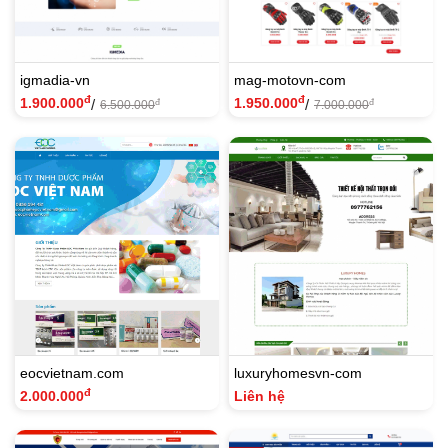
igmadia-vn
mag-motovn-com
đ
đ
1.900.000
1.950.000
/
/
đ
đ
6.500.000
7.000.000
eocvietnam.com
luxuryhomesvn-com
đ
2.000.000
Liên hệ