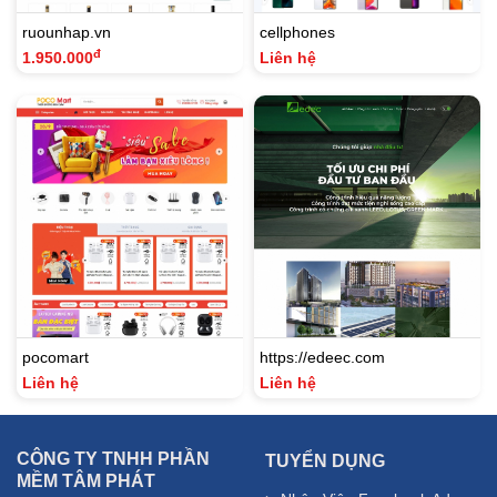
ruounhap.vn
cellphones
đ
1.950.000
Liên hệ
pocomart
https://edeec.com
Liên hệ
Liên hệ
CÔNG TY TNHH PHẦN
TUYỂN DỤNG
MỀM TÂM PHÁT