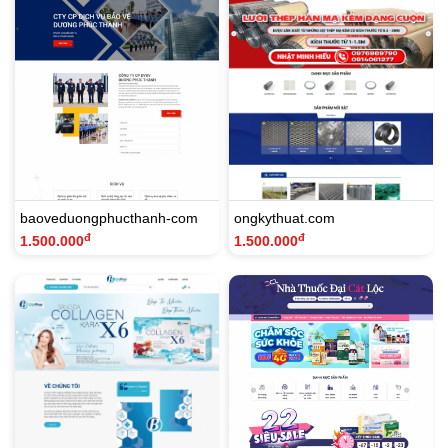
baoveduongphucthanh-com
ongkythuat.com
đ
đ
1.500.000
1.500.000