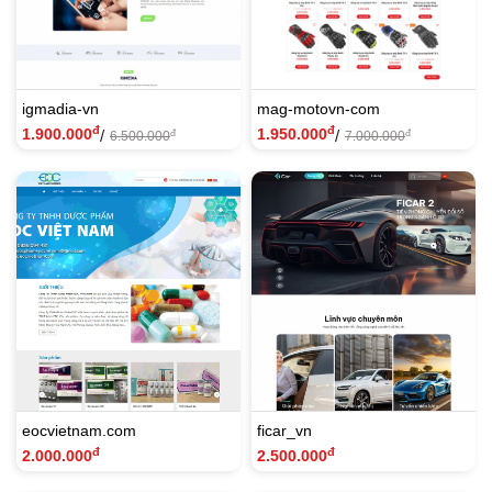
igmadia-vn
mag-motovn-com
đ
đ
1.900.000
1.950.000
/
/
đ
đ
6.500.000
7.000.000
eocvietnam.com
ficar_vn
đ
đ
2.000.000
2.500.000