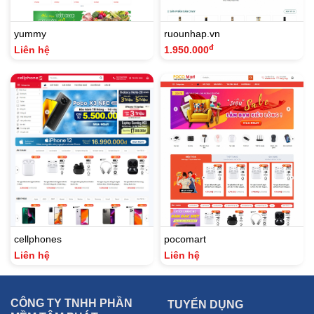
yummy
ruounhap.vn
đ
Liên hệ
1.950.000
cellphones
pocomart
Liên hệ
Liên hệ
CÔNG TY TNHH PHẦN
TUYỂN DỤNG