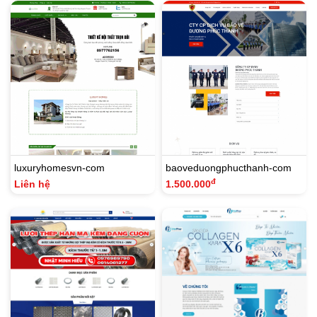
luxuryhomesvn-com
baoveduongphucthanh-com
đ
Liên hệ
1.500.000