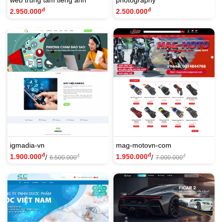
đ
đ
2.950.000
2.500.000
igmadia-vn
mag-motovn-com
đ
đ
1.900.000
1.950.000
/
/
đ
đ
6.500.000
7.000.000