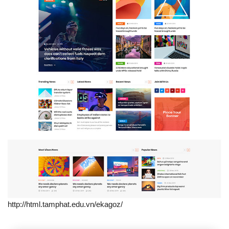
http://html.tamphat.edu.vn/ekagoz/