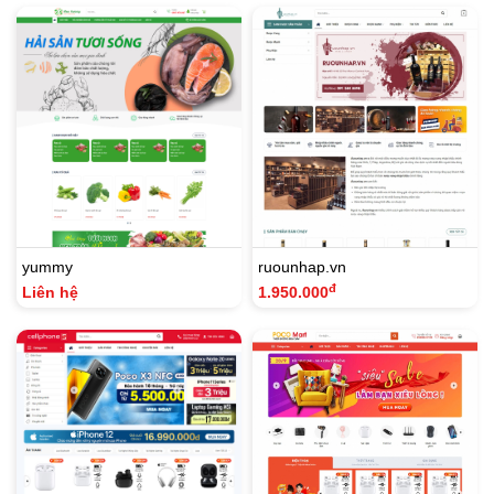
yummy
ruounhap.vn
đ
Liên hệ
1.950.000