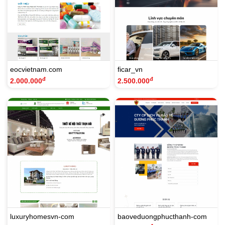
eocvietnam.com
ficar_vn
đ
đ
2.000.000
2.500.000
luxuryhomesvn-com
baoveduongphucthanh-com