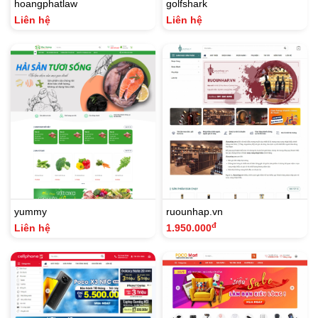
hoangphatlaw
golfshark
Liên hệ
Liên hệ
yummy
ruounhap.vn
đ
Liên hệ
1.950.000