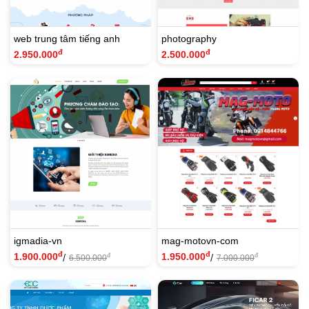
web trung tâm tiếng anh
photography
đ
đ
2.950.000
2.500.000
igmadia-vn
mag-motovn-com
đ
đ
1.900.000
1.950.000
/
/
đ
đ
6.500.000
7.000.000