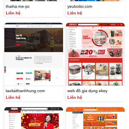
thaiha.me-pc
yeuboiloi.com
Liên hệ
Liên hệ
taxitaithanhhung.com
web đồ gia dụng ekey
Liên hệ
Liên hệ