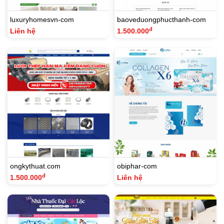
luxuryhomesvn-com
baoveduongphucthanh-com
đ
Liên hệ
1.500.000
ongkythuat.com
obiphar-com
đ
1.500.000
Liên hệ