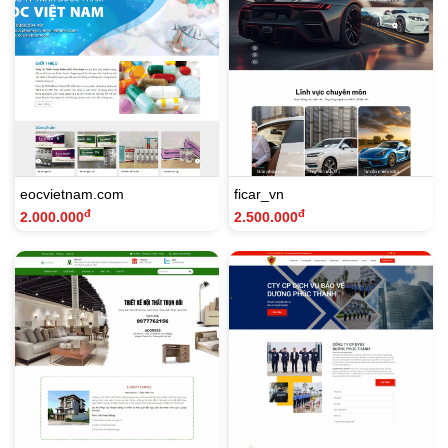
eocvietnam.com
ficar_vn
đ
đ
2.000.000
2.500.000